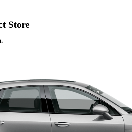
t Store
.