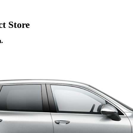
t Store
.