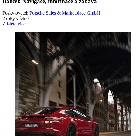
Balíček Navigace, informace a zábava
Poskytovatel:
Porsche Sales & Marketplace GmbH
2 roky včetně
Zjistěte více