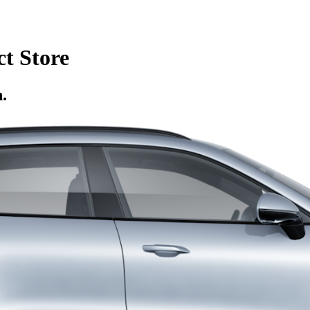
t Store
.