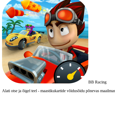
BB Racing
Alati otse ja õigel teel - maastikukartide võidusõidu põnevas maailma