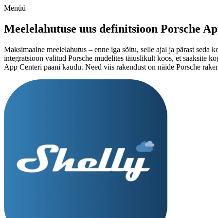
Menüü
Meelelahutuse uus definitsioon Porsche A
Maksimaalne meelelahutus – enne iga sõitu, selle ajal ja pärast s
integratsioon valitud Porsche mudelites täiuslikult koos, et saaksite 
App Centeri paani kaudu. Need viis rakendust on näide Porsche rak