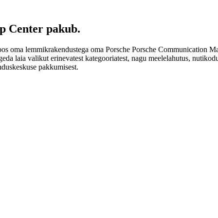
pp Center pakub.
eda koos oma lemmikrakendustega oma Porsche Porsche Communication M
kogeda laia valikut erinevatest kategooriatest, nagu meelelahutus, nuti
enduskeskuse pakkumisest.