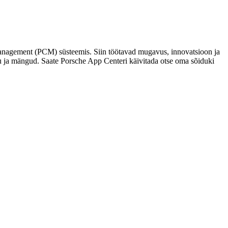
anagement (PCM) süsteemis. Siin töötavad mugavus, innovatsioon ja
kodu ja mängud. Saate Porsche App Centeri käivitada otse oma sõiduki