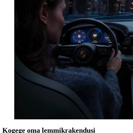
Kogege oma lemmikrakendusi