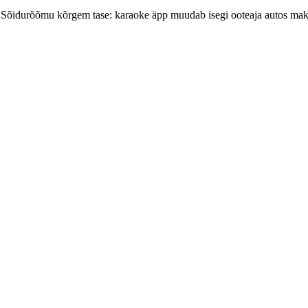
ool. Sõidurõõmu kõrgem tase: karaoke äpp muudab isegi ooteaja autos mak