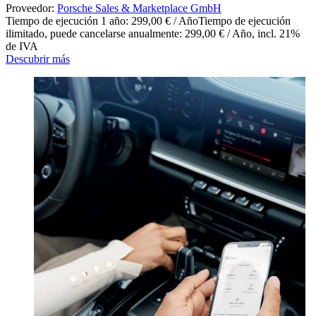
Proveedor:
Porsche Sales & Marketplace GmbH
Tiempo de ejecución 1 año: 299,00 € / Año
Tiempo de ejecución
ilimitado, puede cancelarse anualmente: 299,00 € / Año
,
incl. 21%
de IVA
Descubrir más