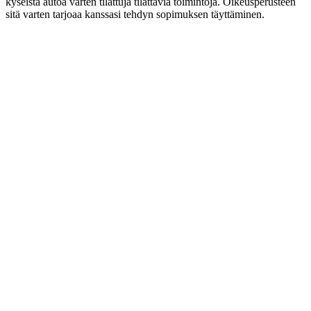
kyseistä autoa varten tilattuja tilattavia toimintoja. Oikeusperusteen
sitä varten tarjoaa kanssasi tehdyn sopimuksen täyttäminen.