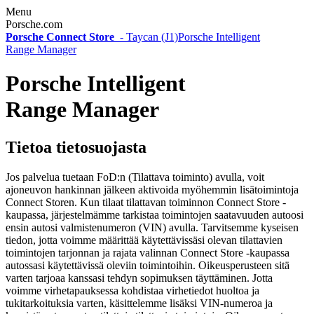
Menu
Porsche.com
Porsche Connect Store
-
Taycan (J1)
Porsche Intelligent
Range Manager
Porsche Intelligent
Range Manager
Tietoa tietosuojasta
Jos palvelua tuetaan FoD:n (Tilattava toiminto) avulla, voit
ajoneuvon hankinnan jälkeen aktivoida myöhemmin lisätoimintoja
Connect Storen. Kun tilaat tilattavan toiminnon Connect Store -
kaupassa, järjestelmämme tarkistaa toimintojen saatavuuden autoosi
ensin autosi valmistenumeron (VIN) avulla. Tarvitsemme kyseisen
tiedon, jotta voimme määrittää käytettävissäsi olevan tilattavien
toimintojen tarjonnan ja rajata valinnan Connect Store -kaupassa
autossasi käytettävissä oleviin toimintoihin. Oikeusperusteen sitä
varten tarjoaa kanssasi tehdyn sopimuksen täyttäminen. Jotta
voimme virhetapauksessa kohdistaa virhetiedot huoltoa ja
tukitarkoituksia varten, käsittelemme lisäksi VIN-numeroa ja