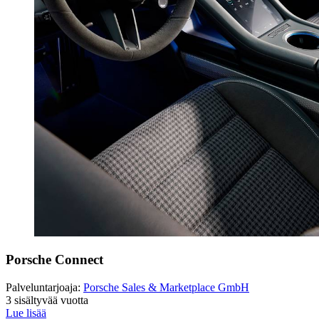
Porsche Connect
Palveluntarjoaja:
Porsche Sales & Marketplace GmbH
3 sisältyvää vuotta
Lue lisää