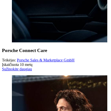
Porsche Connect Care
Teikėjas:
Porsche Sales & Marketplace GmbH
Įskaičiuota 10 metų
Sužinokite daugiau