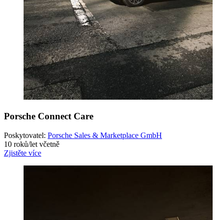
Porsche Connect Care
Poskytovatel:
Porsche Sales & Marketplace GmbH
10 roků/let včetně
Zjistěte více