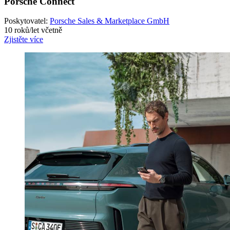
Porsche Connect
Poskytovatel:
Porsche Sales & Marketplace GmbH
10 roků/let včetně
Zjistěte více