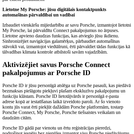
Lietotne My Porsche: jūsu digitālais kontaktpunkts
automašīnas pārvaldībai un vadībai
Izbaudiet vienkāršu mijiedarbību ar savu Porsche, izmantojot lietotni
My Porsche, lai pārvaldītu Connect pakalpojumus no ārpuses.
Lietotne apvieno daudzas funkcijas, kas atvieglo jūsu ikdienu.
Sinhronizējiet navigācijas galamērķus, pārbaudiet automašīnas
stāvokli vai, izmantojot viedtālruni, ērti pārvaldiet tādas funkcijas kā
tālvadības klimata kontrole atbilstoši savām vajadzībām.
Aktivizējiet savus Porsche Connect
pakalpojumus ar Porsche ID
Porsche ID ir jūsu personīgā atslēga uz Porsche pasauli, kas piedāvā
bezmaksas pielāgotu piekļuvi plašam ekskluzīvu pakalpojumu un
funkciju klāstam. Porsche ID lietotājvārds ir personīgā e-pasta
adrese kopā ar iestatīšanas laikā izveidoto paroli. Ar šo vienoto
kontu jūs varat ērti piekļūt dažādām Porsche platformām, tostarp
Porsche Connect, My Porsche, Porsche tiešsaistes veikalam un
daudzām citām.
Porsche ID gādā par vienotu un ērtu reģistrācijas pieredzi,
nodrošinot iespēju bez piepūles izmantot visu Porsche piedāvājumu