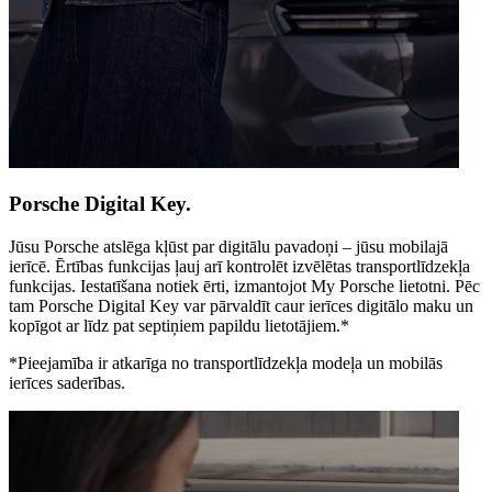
Porsche Digital Key.
Jūsu Porsche atslēga kļūst par digitālu pavadoņi – jūsu mobilajā
ierīcē. Ērtības funkcijas ļauj arī kontrolēt izvēlētas transportlīdzekļa
funkcijas. Iestatīšana notiek ērti, izmantojot My Porsche lietotni. Pēc
tam Porsche Digital Key var pārvaldīt caur ierīces digitālo maku un
kopīgot ar līdz pat septiņiem papildu lietotājiem.
*
*Pieejamība ir atkarīga no transportlīdzekļa modeļa un mobilās
ierīces saderības.