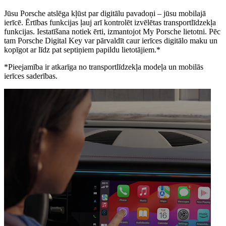
Jūsu Porsche atslēga kļūst par digitālu pavadoņi – jūsu mobilajā
ierīcē. Ērtības funkcijas ļauj arī kontrolēt izvēlētas transportlīdzekļa
funkcijas. Iestatīšana notiek ērti, izmantojot My Porsche lietotni. Pēc
tam Porsche Digital Key var pārvaldīt caur ierīces digitālo maku un
kopīgot ar līdz pat septiņiem papildu lietotājiem.
*
*Pieejamība ir atkarīga no transportlīdzekļa modeļa un mobilās
ierīces saderības.