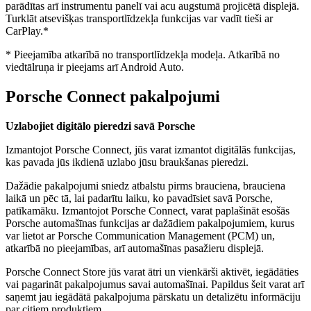
parādītas arī instrumentu panelī vai acu augstumā projicētā displejā.
Turklāt atsevišķas transportlīdzekļa funkcijas var vadīt tieši ar
CarPlay.*
*
Pieejamība atkarībā no transportlīdzekļa modeļa. Atkarībā no
viedtālruņa ir pieejams arī Android Auto.
Porsche Connect pakalpojumi
Uzlabojiet digitālo pieredzi savā Porsche
Izmantojot Porsche Connect, jūs varat izmantot digitālās funkcijas,
kas pavada jūs ikdienā uzlabo jūsu braukšanas pieredzi.
Dažādie pakalpojumi sniedz atbalstu pirms brauciena, brauciena
laikā un pēc tā, lai padarītu laiku, ko pavadīsiet savā Porsche,
patīkamāku. Izmantojot Porsche Connect, varat paplašināt esošās
Porsche automašīnas funkcijas ar dažādiem pakalpojumiem, kurus
var lietot ar Porsche Communication Management (PCM) un,
atkarībā no pieejamības, arī automašīnas pasažieru displejā.
Porsche Connect Store jūs varat ātri un vienkārši aktivēt, iegādāties
vai pagarināt pakalpojumus savai automašīnai. Papildus šeit varat arī
saņemt jau iegādātā pakalpojuma pārskatu un detalizētu informāciju
par citiem produktiem.