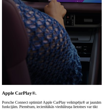
Apple CarPlay®.
Porsche Connect optimizē Apple CarPlay veiktspēju® ar jaunām
funkcijām. Piemēram, iecienītākās viedtālruņa lietotnes var tikt