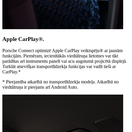
Apple CarPlay®.
Porsche Connect optimizē Apple CarPlay veiktspēju® ar jaunām
funkcijām. Piemēram, iecienītākās viedtālruņa lietotnes var tikt
parādītas arī instrumentu panelī vai acu augstumā projicētā displejā.
Turklāt atsevišķas transportlīdzekļa funkcijas var vadīt tieši ar
CarPlay.*
*
Pieejamība atkarībā no transportlīdzekļa modeļa. Atkarībā no
viedtālruņa ir pieejams arī Android Auto.