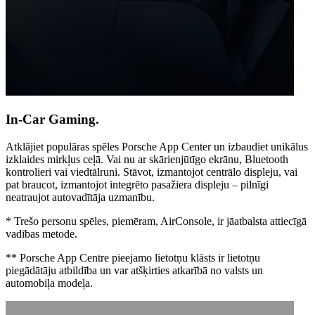
In-Car Gaming.
Atklājiet populāras spēles Porsche App Center un izbaudiet unikālus
izklaides mirkļus ceļā. Vai nu ar skārienjūtīgo ekrānu, Bluetooth
kontrolieri vai viedtālruni. Stāvot, izmantojot centrālo displeju, vai
pat braucot, izmantojot integrēto pasažiera displeju – pilnīgi
neatraujot autovadītāja uzmanību.
* Trešo personu spēles, piemēram, AirConsole, ir jāatbalsta attiecīgā
vadības metode.
** Porsche App Centre pieejamo lietotņu klāsts ir lietotņu
piegādātāju atbildība un var atšķirties atkarībā no valsts un
automobiļa modeļa.