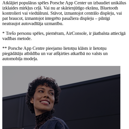
Atklājiet populāras spēles Porsche App Center un izbaudiet unikālus
izklaides mirkļus ceļā. Vai nu ar skārienjūtīgo ekrānu, Bluetooth
kontrolieri vai viedtālruni. Stāvot, izmantojot centrālo displeju, vai
pat braucot, izmantojot integrēto pasažiera displeju – pilnīgi
neatraujot autovadītāja uzmanību.
* Trešo personu spēles, piemēram, AirConsole, ir jāatbalsta attiecīgā
vadības metode.
** Porsche App Centre pieejamo lietotņu klāsts ir lietotņu
piegādātāju atbildība un var atšķirties atkarībā no valsts un
automobiļa modeļa.