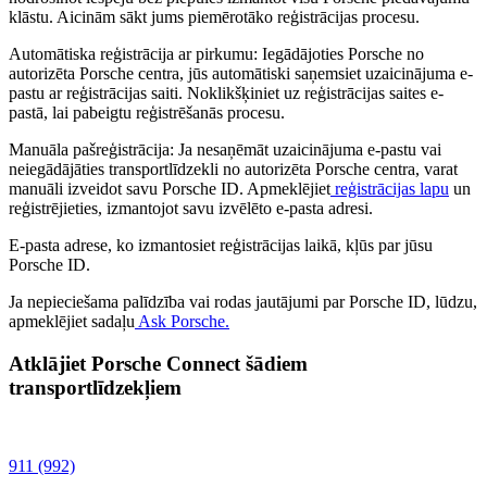
klāstu. Aicinām sākt jums piemērotāko reģistrācijas procesu.
Automātiska reģistrācija ar pirkumu: Iegādājoties Porsche no
autorizēta Porsche centra, jūs automātiski saņemsiet uzaicinājuma e-
pastu ar reģistrācijas saiti. Noklikšķiniet uz reģistrācijas saites e-
pastā, lai pabeigtu reģistrēšanās procesu.
Manuāla pašreģistrācija: Ja nesaņēmāt uzaicinājuma e-pastu vai
neiegādājāties transportlīdzekli no autorizēta Porsche centra, varat
manuāli izveidot savu Porsche ID. Apmeklējiet
reģistrācijas lapu
un
reģistrējieties, izmantojot savu izvēlēto e-pasta adresi.
E-pasta adrese, ko izmantosiet reģistrācijas laikā, kļūs par jūsu
Porsche ID.
Ja nepieciešama palīdzība vai rodas jautājumi par Porsche ID, lūdzu,
apmeklējiet sadaļu
Ask Porsche.
Atklājiet Porsche Connect šādiem
transportlīdzekļiem
911 (992)