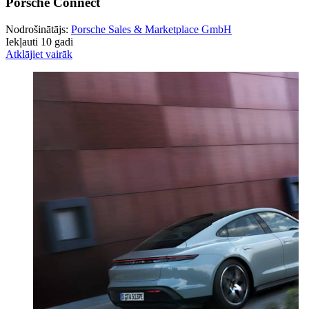
Porsche Connect
Nodrošinātājs:
Porsche Sales & Marketplace GmbH
Iekļauti 10 gadi
Atklājiet vairāk