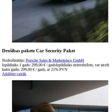
Drošības pakete Car Security Paket
Nodrošinātājs:
Porsche Sales & Marketplace GmbH
Izpildlaiks 1 gads: 299,00 € / gads
Izpildlaiks neierobežots, var atcelt
katru gadu: 299,00 € / gads
,
ar 21% PVN
Atklājiet vairāk